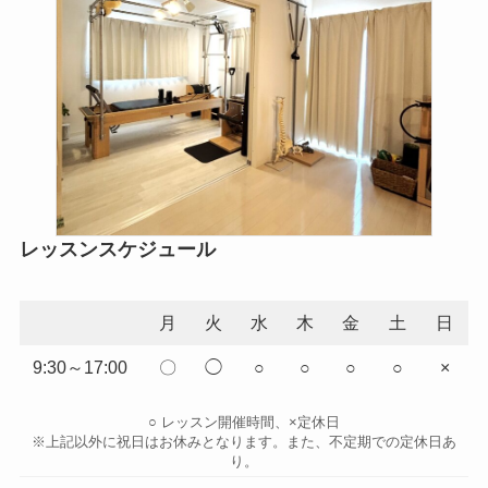
レッスンスケジュール
月
火
水
木
金
土
日
9:30～17:00
〇
◯
○
○
○
○
×
○ レッスン開催時間、×定休日
※上記以外に祝日はお休みとなります。また、不定期での定休日あ
り。